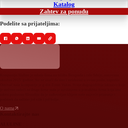
Katalog
Zahtev za ponudu
Podelite sa prijateljima:
Kompanija Aluline je mlada firma na tržištu Beograda i cele Srbije, osnovana
oktobra 2015. godine, što ne znači da smo i neiskusni u ovom poslu, naprotiv.
Osnivač naše kompanije je g-din Zoran Vukas. Svoje dugogodišnje iskustvo koje
je stečeno radeći za druge firme sada je ujedinjeno u porodičnu firmu koja ima
takvu poslovnu filozofiju da je zadovoljan klijent naše najveće priznanje i
podstrek da radimo još više i još bolje.
O nama
Kontaktirajte nas
ALULINE