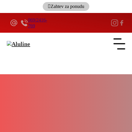
Zahtev za ponudu
069/2416-
769
ALULINE
Garažna vrata - Rolo vrata - Industrijska segmentna vrata
Ambasador park, Beograd