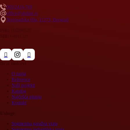
069/2416-769
office@aluline.rs
Novosadska 69a, 11273, Beograd
PIB:
109208529
MB:
64011529
Brzi linkovi
O nama
Reference
Naši projekti
Katalog
Najčešća pitanja
Kontakt
Usluge
Segmentna garažna vrata
Segmentna industrijska vrata