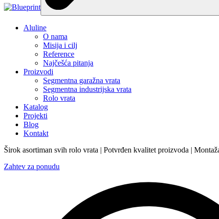
Aluline
O nama
Misija i cilj
Reference
Najčešća pitanja
Proizvodi
Segmentna garažna vrata
Segmentna industrijska vrata
Rolo vrata
Katalog
Projekti
Blog
Kontakt
Širok asortiman svih rolo vrata | Potvrđen kvalitet proizvoda | Montaža 
Zahtev za ponudu