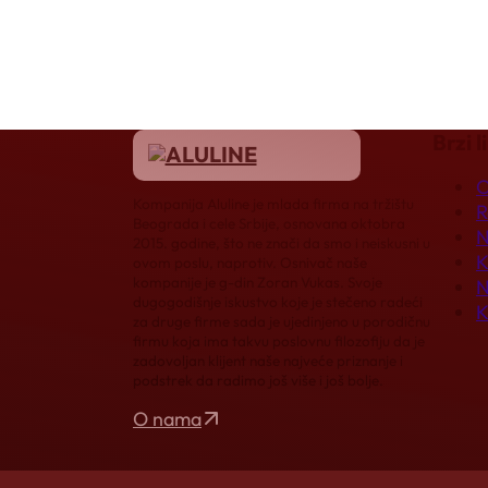
Brzi l
O
Kompanija Aluline je mlada firma na tržištu
R
Beograda i cele Srbije, osnovana oktobra
N
2015. godine, što ne znači da smo i neiskusni u
K
ovom poslu, naprotiv. Osnivač naše
kompanije je g-din Zoran Vukas. Svoje
N
dugogodišnje iskustvo koje je stečeno radeći
K
za druge firme sada je ujedinjeno u porodičnu
firmu koja ima takvu poslovnu filozofiju da je
zadovoljan klijent naše najveće priznanje i
podstrek da radimo još više i još bolje.
O nama