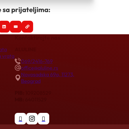
 sa prijateljima:
Kontaktirajte nas
ata
ALULINE
 vrata
069/2416-769
office@aluline.rs
Novosadska 69a, 11273,
Beograd
PIB:
109208529
MB:
64011529