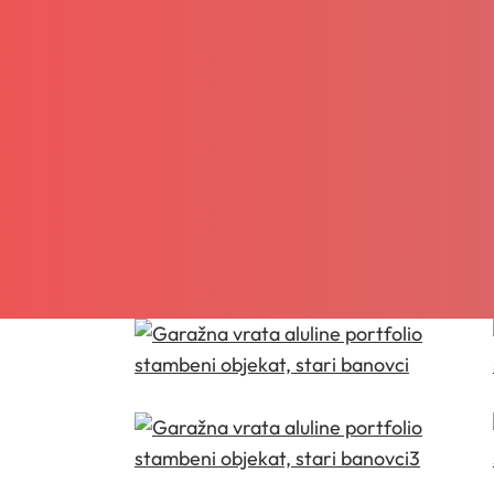
Stamb