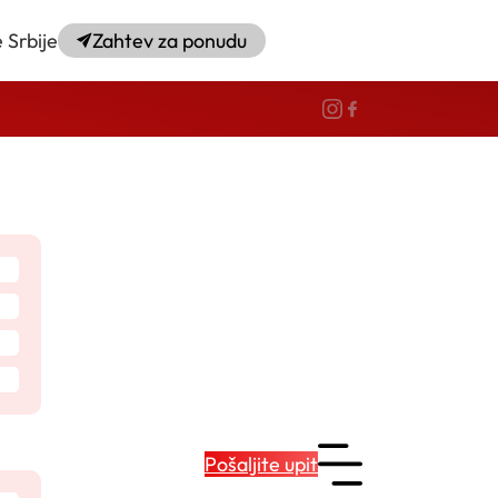
 Srbije
Zahtev za ponudu
Pošaljite upit