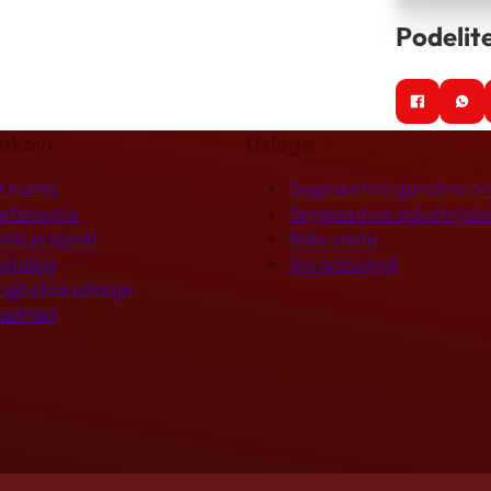
Podelite
inkovi
Usluge
 nama
Segmentna garažna vr
eference
Segmentna industrijska
aši projekti
Rolo vrata
atalog
Svi proizvodi
ajčešća pitanja
ontakt