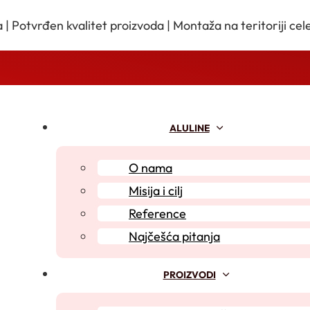
 | Potvrđen kvalitet proizvoda | Montaža na teritoriji cele
ALULINE
O nama
Misija i cilj
Reference
Najčešća pitanja
PROIZVODI