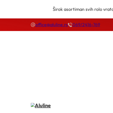
Širok asortiman svih rolo vrata
office@aluline.rs
069/2416-769