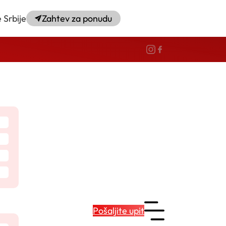
 Srbije
Zahtev za ponudu
Pošaljite upit