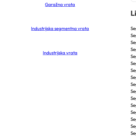
Garažna vrata
L
Se
Industrijska segmentna vrata
Se
Se
Se
Industrijska vrata
Se
Se
Se
Se
Se
Se
Se
Se
Se
Se
Se
Se