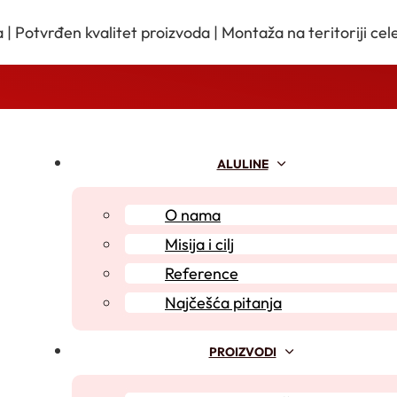
 | Potvrđen kvalitet proizvoda | Montaža na teritoriji cele
ALULINE
O nama
Misija i cilj
Reference
Najčešća pitanja
PROIZVODI