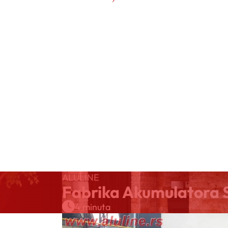
ALULINE
Fabrika Akumulatora S
4 minuta