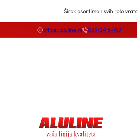
Širok asortiman svih rolo vrata
office@aluline.rs
069/2416-769