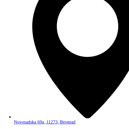
Novosadska 69a, 11273, Beograd