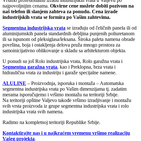
Vršimo profesionalnu izradu industrijskih vrata u Valjevu po
najpovoljnijim cenama.
Okvirne cene možete dobiti pozivom na
naš telefon ili slanjem zahteva za ponudu. Cena izrade
industrijskih vrata se formira po Vašim zahtevima.
Segmentna industrijska vrata
se izrađuju od čeličnih panela ili od
aluminijumskih panela standardnih debljina punjenih poliuretanom
ili sa ispunom od pleksiglasa/leksana. Široka paleta namena obrade
površina, boja i ostakljenja delova pruža mnogo prostora za
samoinicijativno oblikovanje u skladu sa arhitekturom objekta.
U ponudi su još Rolo industrijska vrata, Rolo garažna vrata i
Segmentna garažna vrata
, kao i Preklopna, brza vrata i
hidraulična vrata za industriju i garaže specijalne namene.
ALULINE
– Proizvodnja, isporuka i montaža – Automatska
segmentna industrijska vrata po Vašim dimenzijama tj. zadatim
merama isporučujemo i vršimo montažu na teritoriji Srbije.
Na teritoriji opštine Valjevo takođe vršimo izradjivanje i montažu
svih vrsta proizvoda iz grupe segmentna industrijska vrata i rolo
industrijska vrata svih namena.
Radimo na kompletnoj teritoriji Republike Srbije.
Kontaktirajte nas i u najkraćem vremenu vršimo realizaciju
Vašeg projekta
.