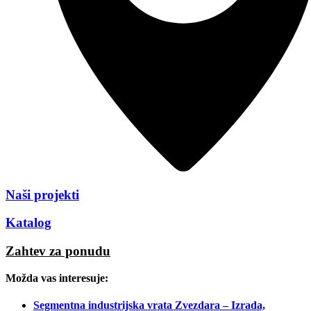
Naši projekti
Katalog
Zahtev za ponudu
Možda vas interesuje:
Segmentna industrijska vrata Zvezdara – Izrada,