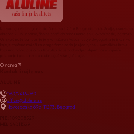
Kompanija Aluline je mlada firma na tržištu Beograda i cele Srbije, osnovana
oktobra 2015. godine, što ne znači da smo i neiskusni u ovom poslu, naprotiv.
Osnivač naše kompanije je g-din Zoran Vukas. Svoje dugogodišnje iskustvo
koje je stečeno radeći za druge firme sada je ujedinjeno u porodičnu firmu
koja ima takvu poslovnu filozofiju da je zadovoljan klijent naše najveće
priznanje i podstrek da radimo još više i još bolje.
O nama
Kontaktirajte nas
ALULINE
069/2416-769
office@aluline.rs
Novosadska 69a, 11273, Beograd
PIB:
109208529
MB:
64011529