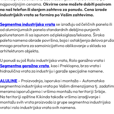
najpovoljnijim cenama.
Okvirne cene možete dobiti pozivom
na naš telefon ili slanjem zahteva za ponudu. Cena izrade
industrijskih vrata se formira po Vašim zahtevima.
Segmentna industrijska vrata
se izrađuju od čeličnih panela ili
od aluminijumskih panela standardnih debljina punjenih
poliuretanom ili sa ispunom od pleksiglasa/leksana. Široka
paleta namena obrade površina, boja i ostakljenja delova pruža
mnogo prostora za samoinicijativno oblikovanje u skladu sa
arhitekturom objekta.
U ponudi su još Rolo industrijska vrata, Rolo garažna vrata i
Segmentna garažna vrata
, kao i Preklopna, brza vrata i
hidraulična vrata za industriju i garaže specijalne namene.
ALULINE
– Proizvodnja, isporuka i montaža – Automatska
segmentna industrijska vrata po Vašim dimenzijama tj. zadatim
merama isporučujemo i vršimo montažu na teritoriji Srbije.
Na teritoriji opštine Kikinda takođe vršimo izradjivanje i
montažu svih vrsta proizvoda iz grupe segmentna industrijska
vrata i rolo industrijska vrata svih namena.