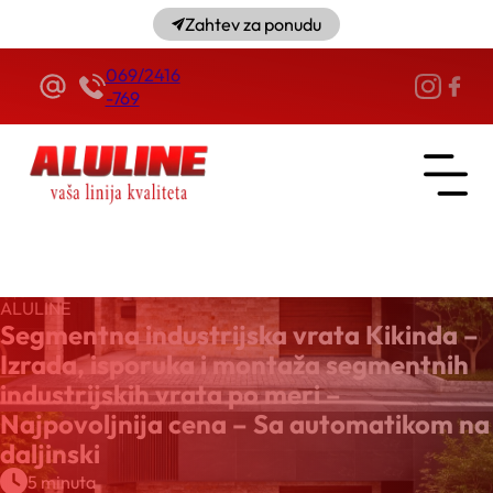
Zahtev za ponudu
069/2416
-769
ALULINE
Segmentna industrijska vrata Kikinda –
Izrada, isporuka i montaža segmentnih
industrijskih vrata po meri –
Najpovoljnija cena – Sa automatikom na
daljinski
5 minuta