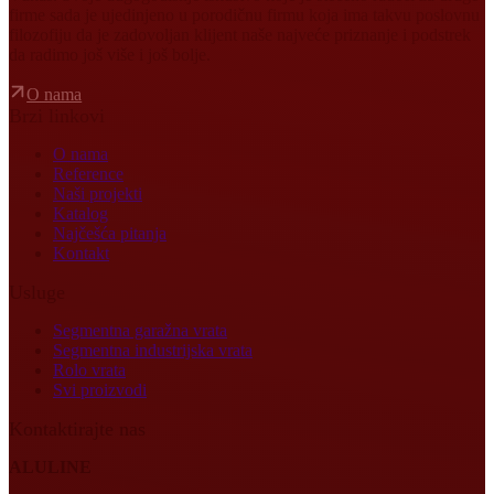
firme sada je ujedinjeno u porodičnu firmu koja ima takvu poslovnu
filozofiju da je zadovoljan klijent naše najveće priznanje i podstrek
da radimo još više i još bolje.
O nama
Brzi linkovi
O nama
Reference
Naši projekti
Katalog
Najčešća pitanja
Kontakt
Usluge
Segmentna garažna vrata
Segmentna industrijska vrata
Rolo vrata
Svi proizvodi
Kontaktirajte nas
ALULINE