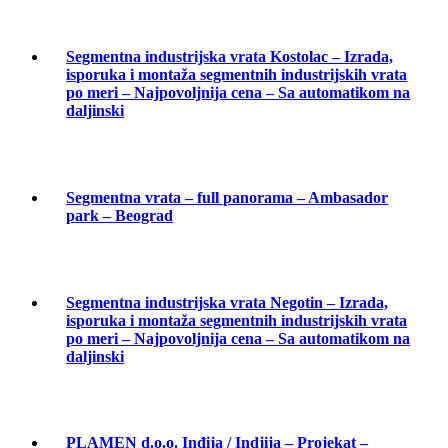
Segmentna industrijska vrata Kostolac – Izrada,
isporuka i montaža segmentnih industrijskih vrata
po meri – Najpovoljnija cena – Sa automatikom na
daljinski
Segmentna vrata – full panorama – Ambasador
park – Beograd
Segmentna industrijska vrata Negotin – Izrada,
isporuka i montaža segmentnih industrijskih vrata
po meri – Najpovoljnija cena – Sa automatikom na
daljinski
PLAMEN d.o.o. Inđija / Indjija – Projekat –