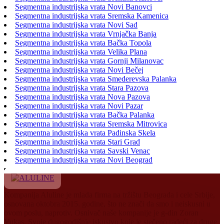
Segmentna industrijska vrata Novi Banovci
Segmentna industrijska vrata Sremska Kamenica
Segmentna industrijska vrata Novi Sad
Segmentna industrijska vrata Vrnjačka Banja
Segmentna industrijska vrata Bačka Topola
Segmentna industrijska vrata Velika Plana
Segmentna industrijska vrata Gornji Milanovac
Segmentna industrijska vrata Novi Bečej
Segmentna industrijska vrata Smederevska Palanka
Segmentna industrijska vrata Stara Pazova
Segmentna industrijska vrata Nova Pazova
Segmentna industrijska vrata Novi Pazar
Segmentna industrijska vrata Bačka Palanka
Segmentna industrijska vrata Sremska Mitrovica
Segmentna industrijska vrata Padinska Skela
Segmentna industrijska vrata Stari Grad
Segmentna industrijska vrata Savski Venac
Segmentna industrijska vrata Novi Beograd
Kompanija Aluline je mlada firma na tržištu Beograda i cele Srbije,
osnovana oktobra 2015. godine, što ne znači da smo i neiskusni u
ovom poslu, naprotiv. Osnivač naše kompanije je g-din Zoran
Vukas. Svoje dugogodišnje iskustvo koje je stečeno radeći za druge