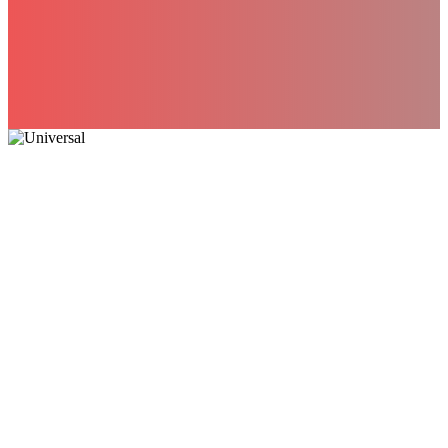
industrijskih vrata po meri –
Najpovoljnija cena – Sa automatikom na
daljinski
ALULINE