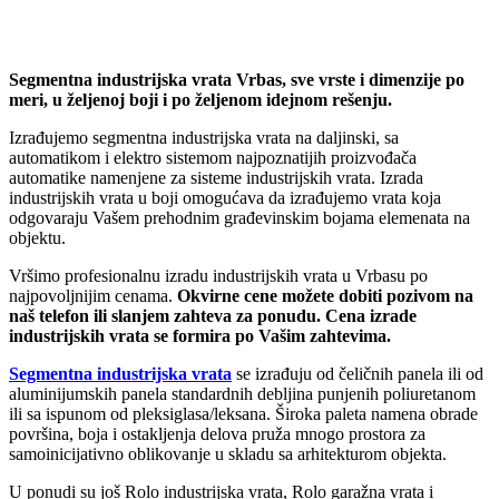
Segmentna industrijska vrata Vrbas, sve vrste i dimenzije po
meri, u željenoj boji i po željenom idejnom rešenju.
Izrađujemo segmentna industrijska vrata na daljinski, sa
automatikom i elektro sistemom najpoznatijih proizvođača
automatike namenjene za sisteme industrijskih vrata. Izrada
industrijskih vrata u boji omogućava da izrađujemo vrata koja
odgovaraju Vašem prehodnim građevinskim bojama elemenata na
objektu.
Vršimo profesionalnu izradu industrijskih vrata u Vrbasu po
najpovoljnijim cenama.
Okvirne cene možete dobiti pozivom na
naš telefon ili slanjem zahteva za ponudu. Cena izrade
industrijskih vrata se formira po Vašim zahtevima.
Segmentna industrijska vrata
se izrađuju od čeličnih panela ili od
aluminijumskih panela standardnih debljina punjenih poliuretanom
ili sa ispunom od pleksiglasa/leksana. Široka paleta namena obrade
površina, boja i ostakljenja delova pruža mnogo prostora za
samoinicijativno oblikovanje u skladu sa arhitekturom objekta.
U ponudi su još Rolo industrijska vrata, Rolo garažna vrata i