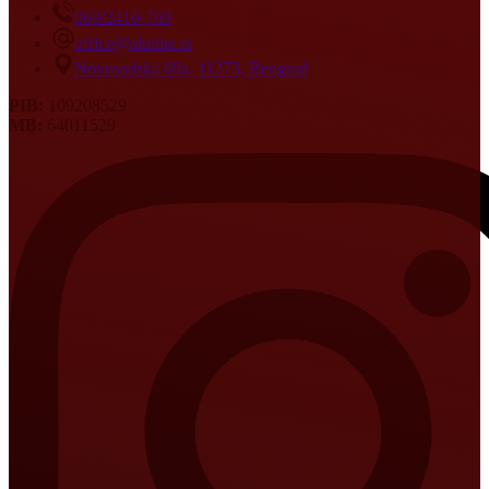
069/2416-769
office@aluline.rs
Novosadska 69a, 11273, Beograd
PIB:
109208529
MB:
64011529