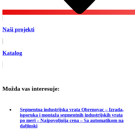
Naši projekti
Katalog
Zahtev za ponudu
Možda vas interesuje:
Segmentna industrijska vrata Obrenovac – Izrada,
isporuka i montaža segmentnih industrijskih vrata
po meri – Najpovoljnija cena – Sa automatikom na
daljinski