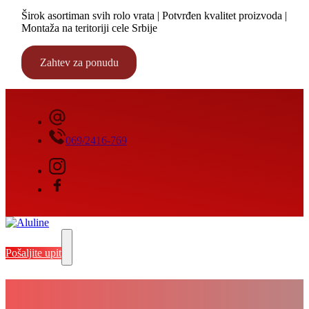
Širok asortiman svih rolo vrata | Potvrđen kvalitet proizvoda |
Montaža na teritoriji cele Srbije
Zahtev za ponudu
069/2416-769
Pošaljite upit
Segmentna industrijska vrata Vrbas –
Izrada, isporuka i montaža segmentnih