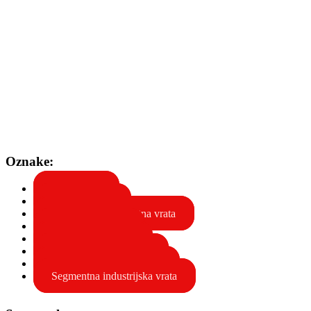
Oznake:
ALULINE
Garažna vrata
Industrijska segmentna vrata
Industrijska vrata
Rolo garažna vrata
Rolo industrijska vrata
Segmentna garažna vrata
Segmentna industrijska vrata