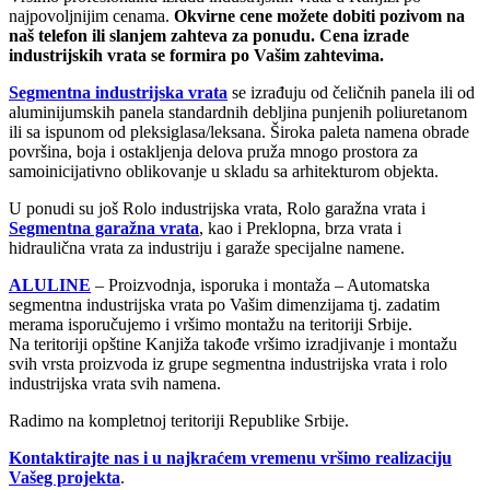
najpovoljnijim cenama.
Okvirne cene možete dobiti pozivom na
naš telefon ili slanjem zahteva za ponudu. Cena izrade
industrijskih vrata se formira po Vašim zahtevima.
Segmentna industrijska vrata
se izrađuju od čeličnih panela ili od
aluminijumskih panela standardnih debljina punjenih poliuretanom
ili sa ispunom od pleksiglasa/leksana. Široka paleta namena obrade
površina, boja i ostakljenja delova pruža mnogo prostora za
samoinicijativno oblikovanje u skladu sa arhitekturom objekta.
U ponudi su još Rolo industrijska vrata, Rolo garažna vrata i
Segmentna garažna vrata
, kao i Preklopna, brza vrata i
hidraulična vrata za industriju i garaže specijalne namene.
ALULINE
– Proizvodnja, isporuka i montaža – Automatska
segmentna industrijska vrata po Vašim dimenzijama tj. zadatim
merama isporučujemo i vršimo montažu na teritoriji Srbije.
Na teritoriji opštine Kanjiža takođe vršimo izradjivanje i montažu
svih vrsta proizvoda iz grupe segmentna industrijska vrata i rolo
industrijska vrata svih namena.
Radimo na kompletnoj teritoriji Republike Srbije.
Kontaktirajte nas i u najkraćem vremenu vršimo realizaciju
Vašeg projekta
.