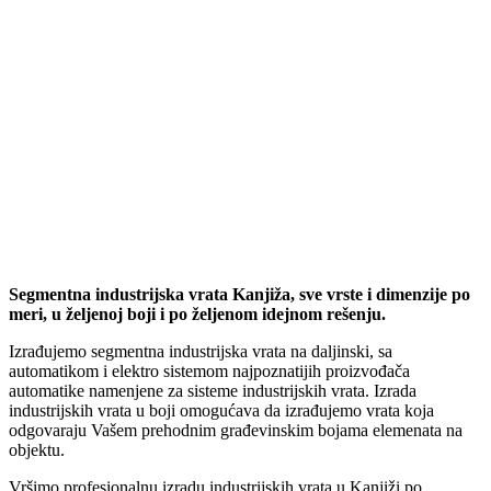
Segmentna industrijska vrata Kanjiža, sve vrste i dimenzije po
meri, u željenoj boji i po željenom idejnom rešenju.
Izrađujemo segmentna industrijska vrata na daljinski, sa
automatikom i elektro sistemom najpoznatijih proizvođača
automatike namenjene za sisteme industrijskih vrata. Izrada
industrijskih vrata u boji omogućava da izrađujemo vrata koja
odgovaraju Vašem prehodnim građevinskim bojama elemenata na
objektu.
Vršimo profesionalnu izradu industrijskih vrata u Kanjiži po