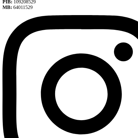
PIB:
109208529
MB:
64011529