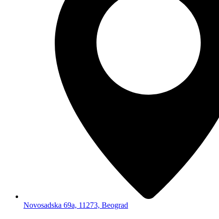
Novosadska 69a, 11273, Beograd