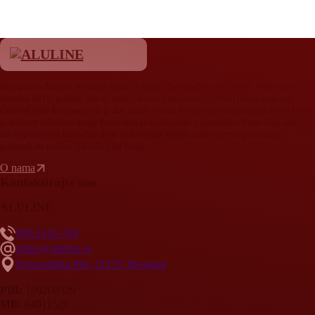
Kompanija Aluline je mlada firma na tržištu Beograda i cele Srbije, osnovana
oktobra 2015. godine, što ne znači da smo i neiskusni u ovom poslu, naprotiv.
Osnivač naše kompanije je g-din Zoran Vukas. Svoje dugogodišnje iskustvo koje
je stečeno radeći za druge firme sada je ujedinjeno u porodičnu firmu koja ima
takvu poslovnu filozofiju da je zadovoljan klijent naše najveće priznanje i
podstrek da radimo još više i još bolje.
O nama
Kontaktirajte nas
ALULINE
069/2416-769
office@aluline.rs
Novosadska 69a, 11273, Beograd
PIB:
109208529
MB:
64011529