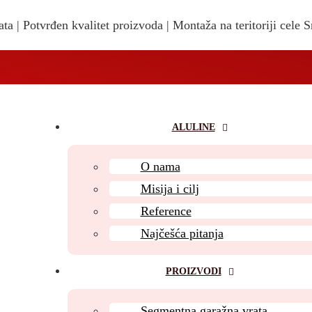
ta | Potvrđen kvalitet proizvoda | Montaža na teritoriji cele S
ALULINE
O nama
Misija i cilj
Reference
Najčešća pitanja
PROIZVODI
Segmentna garažna vrata