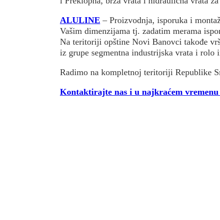
i Preklopna, brza vrata i hidraulična vrata za
ALULINE
– Proizvodnja, isporuka i montaž
Vašim dimenzijama tj. zadatim merama isporu
Na teritoriji opštine Novi Banovci takođe vr
iz grupe segmentna industrijska vrata i rolo 
Radimo na kompletnoj teritoriji Republike Sr
Kontaktirajte nas i u najkraćem vremenu 