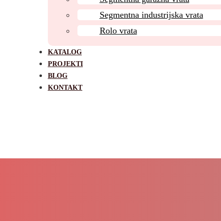
Segmentna industrijska vrata
Rolo vrata
KATALOG
PROJEKTI
BLOG
KONTAKT
 vrata Novi Banovci – Izrada, is
ih vrata po meri – Najpovoljnija