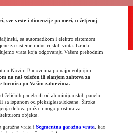
, sve vrste i dimenzije po meri, u željenoj
daljinski, sa automatikom i elektro sistemom
ne za sisteme industrijskih vrata. Izrada
rađujemo vrata koja odgovaraju Vašem prehodnim
vrata u Novim Banovcima po najpovoljnijim
m na naš telefon ili slanjem zahteva za
se formira po Vašim zahtevima.
d čeličnih panela ili od aluminijumskih panela
li sa ispunom od pleksiglasa/leksana. Široka
ljenja delova pruža mnogo prostora za
itekturom objekta.
o garažna vrata i
Segmentna garažna vrata
, kao