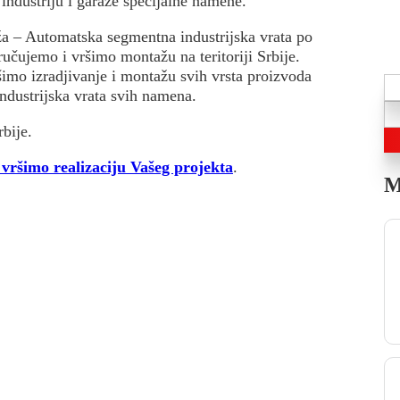
 industriju i garaže specijalne namene.
a – Automatska segmentna industrijska vrata po
čujemo i vršimo montažu na teritoriji Srbije.
šimo izradjivanje i montažu svih vrsta proizvoda
industrijska vrata svih namena.
bije.
vršimo realizaciju Vašeg projekta
.
M