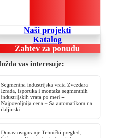
Naši projekti
Katalog
Zahtev za ponudu
ožda vas interesuje:
Segmentna industrijska vrata Zvezdara –
Izrada, isporuka i montaža segmentnih
industrijskih vrata po meri –
Najpovoljnija cena – Sa automatikom na
daljinski
Dunav osiguranje Tehnički pregled,