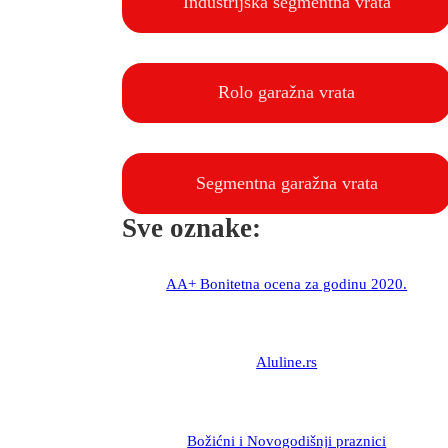
Industrijska segmentna vrata
Rolo garažna vrata
Segmentna garažna vrata
Sve oznake:
AA+ Bonitetna ocena za godinu 2020.
Aluline.rs
Božićni i Novogodišnji praznici