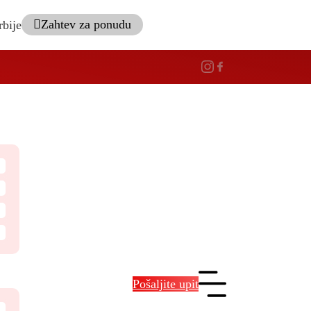
Zahtev za ponudu
rbije
Pošaljite upit