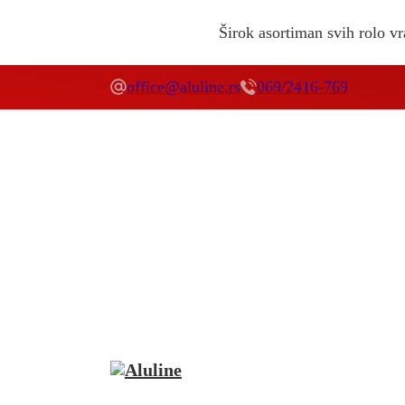
Širok asortiman svih rolo vra
office@aluline.rs
069/2416-769