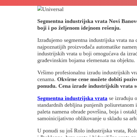
5 minuta
Segmentna industrijska vrata Novi Banovci
boji i po željenom idejnom rešenju.
Izrađujemo segmentna industrijska vrata na 
najpoznatijih proizvođača automatike namenje
industrijskih vrata u boji omogućava da iz
građevinskim bojama elemenata na objektu.
Vršimo profesionalnu izradu industrijskih 
cenama.
Okvirne cene možete dobiti pozivo
ponudu. Cena izrade industrijskih vrata 
Segmentna industrijska vrata
se izrađuju o
standardnih debljina punjenih poliuretanom i
paleta namena obrade površina, boja i ostak
samoinicijativno oblikovanje u skladu sa arh
U ponudi su još Rolo industrijska vrata, Rol