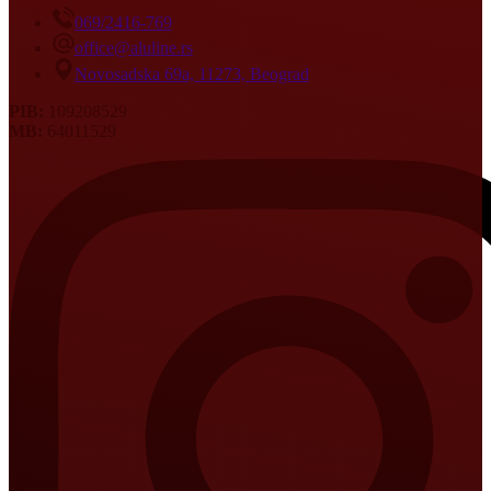
069/2416-769
office@aluline.rs
Novosadska 69a, 11273, Beograd
PIB:
109208529
MB:
64011529