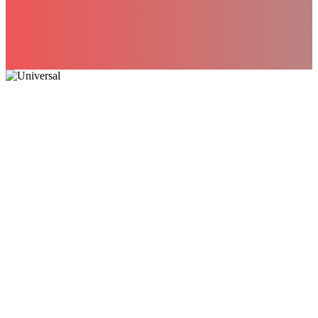
Najpovoljnija cena – Sa automatikom na
daljinski
ALULINE