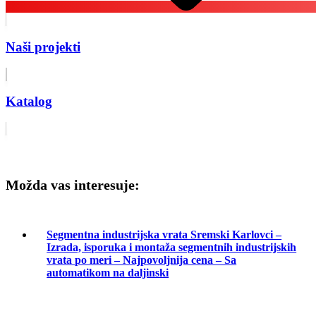
Naši projekti
Katalog
Zahtev za ponudu
Možda vas interesuje:
Segmentna industrijska vrata Sremski Karlovci –
Izrada, isporuka i montaža segmentnih industrijskih
vrata po meri – Najpovoljnija cena – Sa
automatikom na daljinski