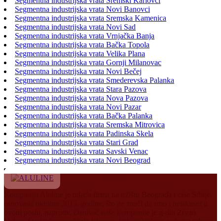
Segmentna industrijska vrata Sremski Karlovci
Segmentna industrijska vrata Novi Banovci
Segmentna industrijska vrata Sremska Kamenica
Segmentna industrijska vrata Novi Sad
Segmentna industrijska vrata Vrnjačka Banja
Segmentna industrijska vrata Bačka Topola
Segmentna industrijska vrata Velika Plana
Segmentna industrijska vrata Gornji Milanovac
Segmentna industrijska vrata Novi Bečej
Segmentna industrijska vrata Smederevska Palanka
Segmentna industrijska vrata Stara Pazova
Segmentna industrijska vrata Nova Pazova
Segmentna industrijska vrata Novi Pazar
Segmentna industrijska vrata Bačka Palanka
Segmentna industrijska vrata Sremska Mitrovica
Segmentna industrijska vrata Padinska Skela
Segmentna industrijska vrata Stari Grad
Segmentna industrijska vrata Savski Venac
Segmentna industrijska vrata Novi Beograd
Kompanija Aluline je mlada firma na tržištu Beograda i cele Srbije,
osnovana oktobra 2015. godine, što ne znači da smo i neiskusni u
ovom poslu, naprotiv. Osnivač naše kompanije je g-din Zoran