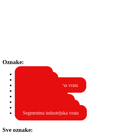
Oznake:
ALULINE
Garažna vrata
Industrijska segmentna vrata
Industrijska vrata
Rolo garažna vrata
Rolo industrijska vrata
Segmentna garažna vrata
Segmentna industrijska vrata
Sve oznake: