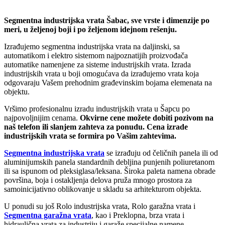
Segmentna industrijska vrata Šabac, sve vrste i dimenzije po
meri, u željenoj boji i po željenom idejnom rešenju.
Izrađujemo segmentna industrijska vrata na daljinski, sa
automatikom i elektro sistemom najpoznatijih proizvođača
automatike namenjene za sisteme industrijskih vrata. Izrada
industrijskih vrata u boji omogućava da izrađujemo vrata koja
odgovaraju Vašem prehodnim građevinskim bojama elemenata na
objektu.
Vršimo profesionalnu izradu industrijskih vrata u Šapcu po
najpovoljnijim cenama.
Okvirne cene možete dobiti pozivom na
naš telefon ili slanjem zahteva za ponudu. Cena izrade
industrijskih vrata se formira po Vašim zahtevima.
Segmentna industrijska vrata
se izrađuju od čeličnih panela ili od
aluminijumskih panela standardnih debljina punjenih poliuretanom
ili sa ispunom od pleksiglasa/leksana. Široka paleta namena obrade
površina, boja i ostakljenja delova pruža mnogo prostora za
samoinicijativno oblikovanje u skladu sa arhitekturom objekta.
U ponudi su još Rolo industrijska vrata, Rolo garažna vrata i
Segmentna garažna vrata
, kao i Preklopna, brza vrata i
hidraulična vrata za industriju i garaže specijalne namene.