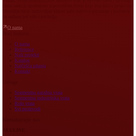
Vukas. Svoje dugogodišnje iskustvo koje je stečeno radeći za druge
firme sada je ujedinjeno u porodičnu firmu koja ima takvu poslovnu
filozofiju da je zadovoljan klijent naše najveće priznanje i podstrek
da radimo još više i još bolje.
O nama
Brzi linkovi
O nama
Reference
Naši projekti
Katalog
Najčešća pitanja
Kontakt
Usluge
Segmentna garažna vrata
Segmentna industrijska vrata
Rolo vrata
Svi proizvodi
Kontaktirajte nas
ALULINE