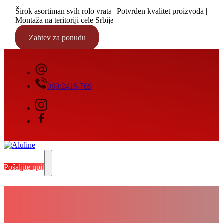
Širok asortiman svih rolo vrata | Potvrđen kvalitet proizvoda |
Montaža na teritoriji cele Srbije
Zahtev za ponudu
069/2416-769
Pošaljite upit
Segmentna industrijska vrata Šabac –
Izrada, isporuka i montaža segmentnih
industrijskih vrata po meri –