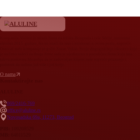
Kompanija Aluline je mlada firma na tržištu Beograda i cele Srbije, osnovana
oktobra 2015. godine, što ne znači da smo i neiskusni u ovom poslu, naprotiv.
Osnivač naše kompanije je g-din Zoran Vukas. Svoje dugogodišnje iskustvo koje
je stečeno radeći za druge firme sada je ujedinjeno u porodičnu firmu koja ima
takvu poslovnu filozofiju da je zadovoljan klijent naše najveće priznanje i
podstrek da radimo još više i još bolje.
O nama
Kontaktirajte nas
ALULINE
069/2416-769
office@aluline.rs
Novosadska 69a, 11273, Beograd
PIB:
109208529
MB:
64011529