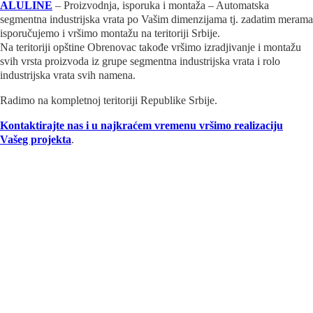
ALULINE
– Proizvodnja, isporuka i montaža – Automatska
segmentna industrijska vrata po Vašim dimenzijama tj. zadatim merama
isporučujemo i vršimo montažu na teritoriji Srbije.
Na teritoriji opštine Obrenovac takođe vršimo izradjivanje i montažu
svih vrsta proizvoda iz grupe segmentna industrijska vrata i rolo
industrijska vrata svih namena.
Radimo na kompletnoj teritoriji Republike Srbije.
Kontaktirajte nas i u najkraćem vremenu vršimo realizaciju
Vašeg projekta
.