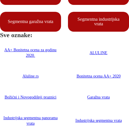
Segmentna industrijska
Segmentna garažna vrata
vrata
Sve oznake:
AA+ Bonitetna ocena za godinu
ALULINE
2020.
Aluline.rs
Bonitetna ocena AA+ 2020
Božićni i Novogodišnji praznici
Garažna vrata
Industrijska segmentna panorama
Industrijska segmentna vrata
vrata