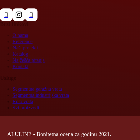
Brzi linkovi
O nama
Reference
Naši projekti
Katalog
Najčešća pitanja
Kontakt
Usluge
Segmentna garažna vrata
Segmentna industrijska vrata
Rolo vrata
Svi proizvodi
ALULINE - Bonitetna ocena za godinu 2021.