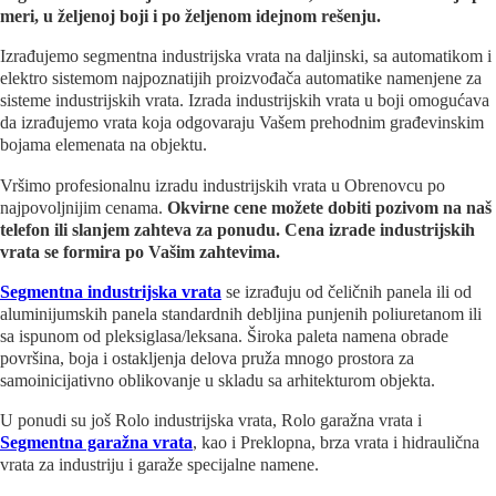
meri, u željenoj boji i po željenom idejnom rešenju.
Izrađujemo segmentna industrijska vrata na daljinski, sa automatikom i
elektro sistemom najpoznatijih proizvođača automatike namenjene za
sisteme industrijskih vrata. Izrada industrijskih vrata u boji omogućava
da izrađujemo vrata koja odgovaraju Vašem prehodnim građevinskim
bojama elemenata na objektu.
Vršimo profesionalnu izradu industrijskih vrata u Obrenovcu po
najpovoljnijim cenama.
Okvirne cene možete dobiti pozivom na naš
telefon ili slanjem zahteva za ponudu. Cena izrade industrijskih
vrata se formira po Vašim zahtevima.
Segmentna industrijska vrata
se izrađuju od čeličnih panela ili od
aluminijumskih panela standardnih debljina punjenih poliuretanom ili
sa ispunom od pleksiglasa/leksana. Široka paleta namena obrade
površina, boja i ostakljenja delova pruža mnogo prostora za
samoinicijativno oblikovanje u skladu sa arhitekturom objekta.
U ponudi su još Rolo industrijska vrata, Rolo garažna vrata i
Segmentna garažna vrata
, kao i Preklopna, brza vrata i hidraulična
vrata za industriju i garaže specijalne namene.