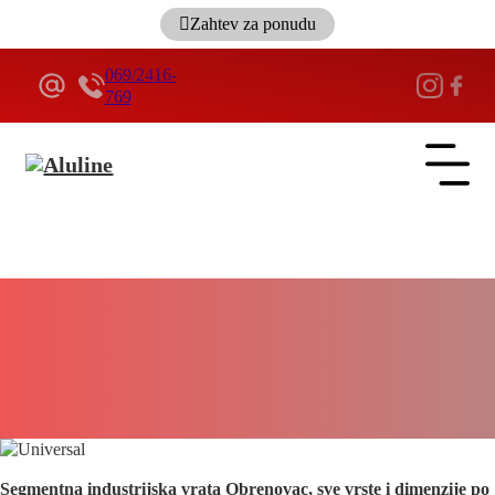
Zahtev za ponudu
069/2416-
769
ALULINE
Segmentna industrijska vrata Obrenovac –
Izrada, isporuka i montaža segmentnih
industrijskih vrata po meri – Najpovoljnija
cena – Sa automatikom na daljinski
5 minuta
Segmentna industrijska vrata Obrenovac, sve vrste i dimenzije po