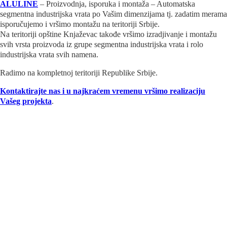
ALULINE
– Proizvodnja, isporuka i montaža – Automatska
segmentna industrijska vrata po Vašim dimenzijama tj. zadatim merama
isporučujemo i vršimo montažu na teritoriji Srbije.
Na teritoriji opštine Knjaževac takođe vršimo izradjivanje i montažu
svih vrsta proizvoda iz grupe segmentna industrijska vrata i rolo
industrijska vrata svih namena.
Radimo na kompletnoj teritoriji Republike Srbije.
Kontaktirajte nas i u najkraćem vremenu vršimo realizaciju
Vašeg projekta
.