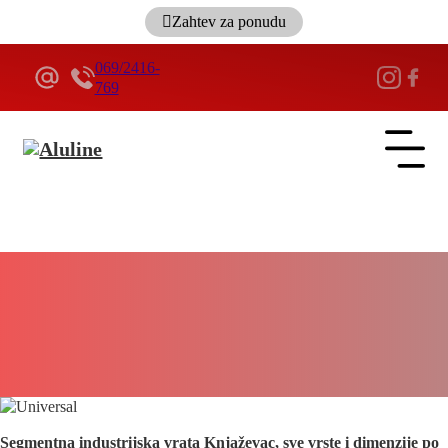
Zahtev za ponudu
069/2416-
769
ALULINE
Segmentna industrijska vrata Knjaževac –
Izrada, isporuka i montaža segmentnih
industrijskih vrata po meri – Najpovoljnija
cena – Sa automatikom na daljinski
5 minuta
Segmentna industrijska vrata Knjaževac, sve vrste i dimenzije po