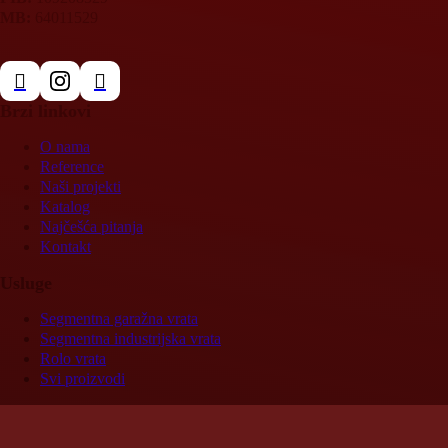
MB:
64011529
Brzi linkovi
O nama
Reference
Naši projekti
Katalog
Najčešća pitanja
Kontakt
Usluge
Segmentna garažna vrata
Segmentna industrijska vrata
Rolo vrata
Svi proizvodi