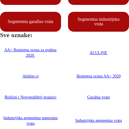
Segmentna industrijska
Segmentna garažna vrata
vrata
Sve oznake:
AA+ Bonitetna ocena za godinu
ALULINE
2020.
Aluline.rs
Bonitetna ocena AA+ 2020
Božićni i Novogodišnji praznici
Garažna vrata
Industrijska segmentna panorama
Industrijska segmentna vrata
vrata