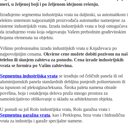
meri, u željenoj boji i po željenom idejnom rešenju.
Izrađujemo segmentna industrijska vrata na daljinski, sa automatikom i
elektro sistemom najpoznatijih proizvođača automatike namenjene za
sisteme industrijskih vrata. Izrada industrijskih vrata u boji omogućava
da izrađujemo vrata koja odgovaraju Vašem prehodnim građevinskim
bojama elemenata na objektu.
Vršimo profesionalnu izradu industrijskih vrata u Knjaževacu po
najpovoljnijim cenama.
Okvirne cene možete dobiti pozivom na naš
telefon ili slanjem zahteva za ponudu. Cena izrade industrijskih
vrata se formira po Vašim zahtevima.
Segmentna industrijska vrata
se izrađuju od čeličnih panela ili od
aluminijumskih panela standardnih debljina punjenih poliuretanom ili
sa ispunom od pleksiglasa/leksana. Široka paleta namena obrade
površina, boja i ostakljenja delova pruža mnogo prostora za
samoinicijativno oblikovanje u skladu sa arhitekturom objekta.
U ponudi su još Rolo industrijska vrata, Rolo garažna vrata i
Segmentna garažna vrata
, kao i Preklopna, brza vrata i hidraulična
vrata za industriju i garaže specijalne namene.