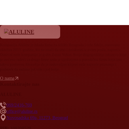
Kompanija Aluline je mlada firma na tržištu Beograda i cele Srbije, osnovana
oktobra 2015. godine, što ne znači da smo i neiskusni u ovom poslu, naprotiv.
Osnivač naše kompanije je g-din Zoran Vukas. Svoje dugogodišnje iskustvo koje
je stečeno radeći za druge firme sada je ujedinjeno u porodičnu firmu koja ima
takvu poslovnu filozofiju da je zadovoljan klijent naše najveće priznanje i
podstrek da radimo još više i još bolje.
O nama
Kontaktirajte nas
ALULINE
069/2416-769
office@aluline.rs
Novosadska 69a, 11273, Beograd
PIB:
109208529