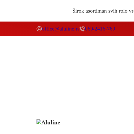
Širok asortiman svih rolo vra
office@aluline.rs
069/2416-769