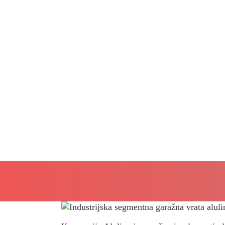
ALULINE
Indo mie doo, Indjija –
4 minuta