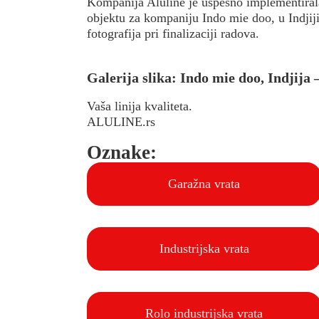
Kompanija Aluline je uspešno implementirala
objektu za kompaniju Indo mie doo, u Indjij
fotografija pri finalizaciji radova.
Galerija slika: Indo mie doo, Indjija
Vaša linija kvaliteta.
ALULINE.rs
Oznake:
Garažna vrata
Industrijska vrata
Rolo industrijska vrata