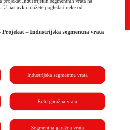
 projekat Industrijskih segmentnih vrata na
i. U nastavku možete pogledati neke od
 – Projekat – Industrijska segmentna vrata
Industrijska segmentna vrata
Rolo garažna vrata
Segmentna garažna vrata