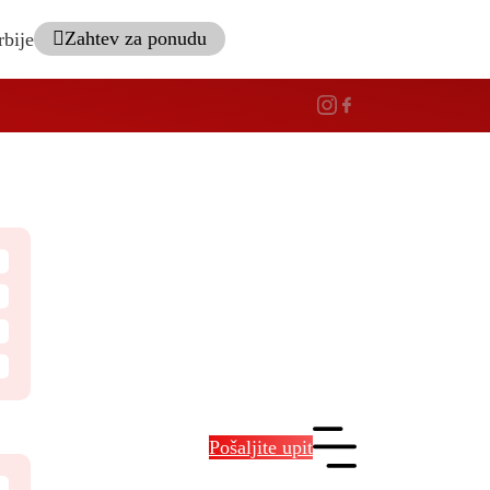
Zahtev za ponudu
rbije
Pošaljite upit