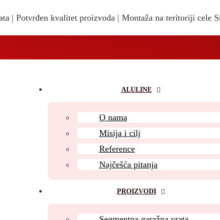
ta | Potvrđen kvalitet proizvoda | Montaža na teritoriji cele S
ALULINE
O nama
Misija i cilj
Reference
Najčešća pitanja
PROIZVODI
Segmentna garažna vrata