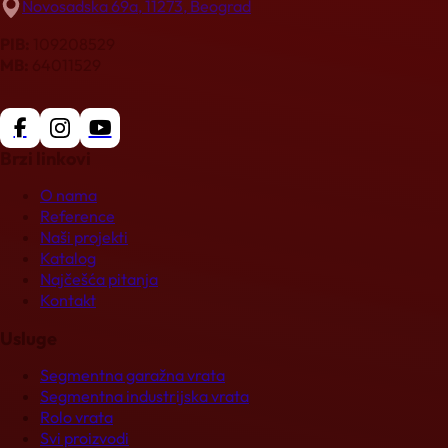
Novosadska 69a, 11273, Beograd
PIB:
109208529
MB:
64011529
Brzi linkovi
O nama
Reference
Naši projekti
Katalog
Najčešća pitanja
Kontakt
Usluge
Segmentna garažna vrata
Segmentna industrijska vrata
Rolo vrata
Svi proizvodi