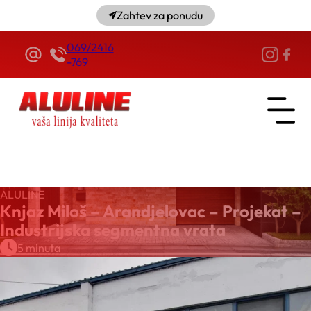
Zahtev za ponudu
069/2416
-769
ALULINE
Knjaz Miloš – Arandjelovac – Projekat –
Industrijska segmentna vrata
5 minuta