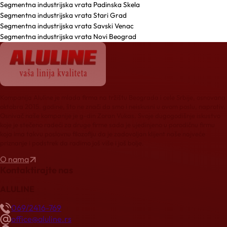
Segmentna industrijska vrata Padinska Skela
Segmentna industrijska vrata Stari Grad
Segmentna industrijska vrata Savski Venac
Segmentna industrijska vrata Novi Beograd
Kompanija Aluline je mlada firma na tržištu Beograda i cele Srbije, osnovana
oktobra 2015. godine, što ne znači da smo i neiskusni u ovom poslu, naprotiv.
Osnivač naše kompanije je g-din Zoran Vukas. Svoje dugogodišnje iskustvo
koje je stečeno radeći za druge firme sada je ujedinjeno u porodičnu firmu
koja ima takvu poslovnu filozofiju da je zadovoljan klijent naše najveće
priznanje i podstrek da radimo još više i još bolje.
O nama
Kontaktirajte nas
ALULINE
069/2416-769
office@aluline.rs