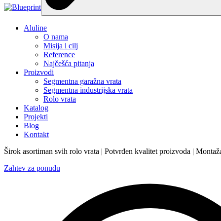
Aluline
O nama
Misija i cilj
Reference
Najčešća pitanja
Proizvodi
Segmentna garažna vrata
Segmentna industrijska vrata
Rolo vrata
Katalog
Projekti
Blog
Kontakt
Širok asortiman svih rolo vrata | Potvrđen kvalitet proizvoda | Montaža 
Zahtev za ponudu