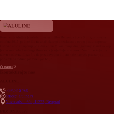
Kompanija Aluline je mlada firma na tržištu Beograda i cele Srbije, osnovana
oktobra 2015. godine, što ne znači da smo i neiskusni u ovom poslu, naprotiv.
Osnivač naše kompanije je g-din Zoran Vukas. Svoje dugogodišnje iskustvo koje
je stečeno radeći za druge firme sada je ujedinjeno u porodičnu firmu koja ima
takvu poslovnu filozofiju da je zadovoljan klijent naše najveće priznanje i
podstrek da radimo još više i još bolje.
O nama
Kontaktirajte nas
ALULINE
069/2416-769
office@aluline.rs
Novosadska 69a, 11273, Beograd
PIB:
109208529