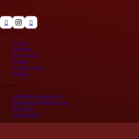
MB:
64011529
Brzi linkovi
O nama
Reference
Naši projekti
Katalog
Najčešća pitanja
Kontakt
Usluge
Segmentna garažna vrata
Segmentna industrijska vrata
Rolo vrata
Svi proizvodi