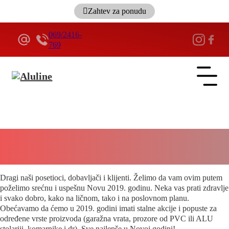
Zahtev za ponudu
069/2416-
769
ALULINE
Srećna i uspešna Nova 2019. godina
4 minuta
Dragi naši posetioci, dobavljači i klijenti. Želimo da vam ovim putem
poželimo srećnu i uspešnu Novu 2019. godinu. Neka vas prati zdravlje
i svako dobro, kako na ličnom, tako i na poslovnom planu.
Obećavamo da ćemo u 2019. godini imati stalne akcije i popuste za
određene vrste proizvoda (garažna vrata, prozore od PVC ili ALU
stolariji, komarnike i dr). Sve najlepše u Novoj godini!