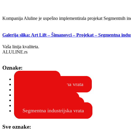
Kompanija Aluline je uspešno implementirala projekat Segmentnih indu
Galerija slika: Art Lift – Šimanovci – Projekat – Segmentna indus
Vaša linija kvaliteta.
ALULINE.rs
Oznake:
Garažna vrata
Industrijska segmentna vrata
Industrijska vrata
Rolo garažna vrata
Rolo industrijska vrata
Segmentna garažna vrata
Segmentna industrijska vrata
Sve oznake: