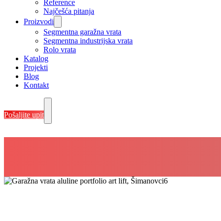
Reference
Najčešća pitanja
Proizvodi
Segmentna garažna vrata
Segmentna industrijska vrata
Rolo vrata
Katalog
Projekti
Blog
Kontakt
Pošaljite upit
Art Lift, Šimanovci – Projekat 
ALULINE