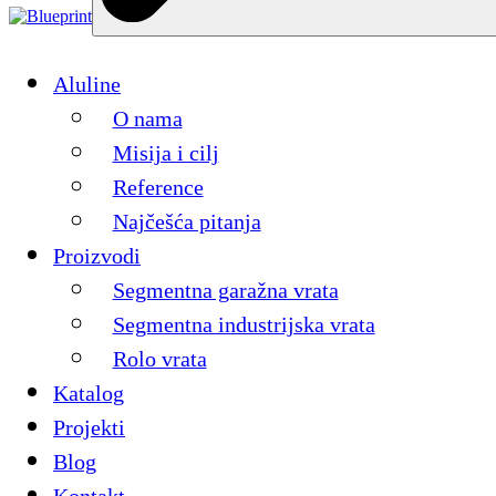
Aluline
O nama
Misija i cilj
Reference
Najčešća pitanja
Proizvodi
Segmentna garažna vrata
Segmentna industrijska vrata
Rolo vrata
Katalog
Projekti
Blog