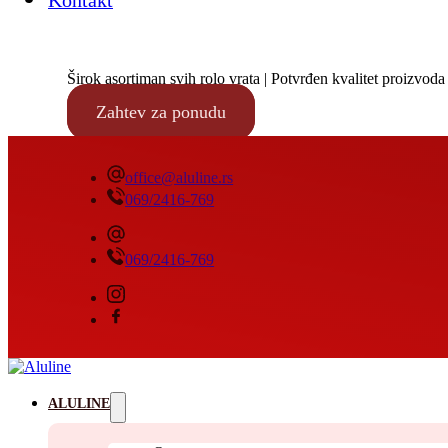
Kontakt
Širok asortiman svih rolo vrata | Potvrđen kvalitet proizvoda |
Zahtev za ponudu
office@aluline.rs
069/2416-769
069/2416-769
ALULINE