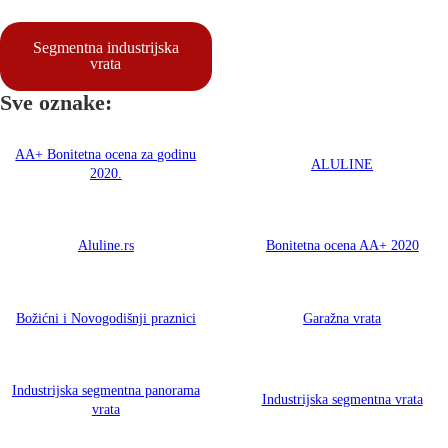
Segmentna industrijska
vrata
Sve oznake:
AA+ Bonitetna ocena za godinu
ALULINE
2020.
Aluline.rs
Bonitetna ocena AA+ 2020
Božićni i Novogodišnji praznici
Garažna vrata
Industrijska segmentna panorama
Industrijska segmentna vrata
vrata