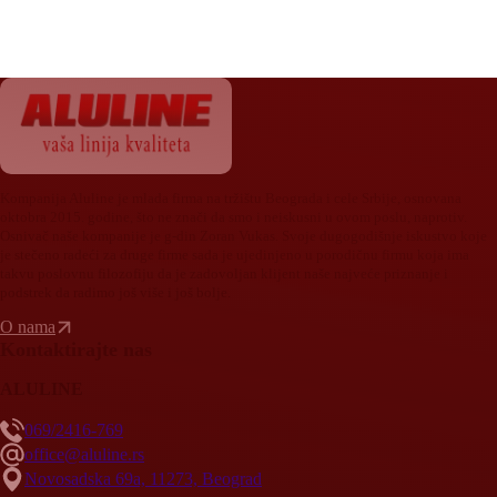
Kompanija Aluline je mlada firma na tržištu Beograda i cele Srbije, osnovana
oktobra 2015. godine, što ne znači da smo i neiskusni u ovom poslu, naprotiv.
Osnivač naše kompanije je g-din Zoran Vukas. Svoje dugogodišnje iskustvo koje
je stečeno radeći za druge firme sada je ujedinjeno u porodičnu firmu koja ima
takvu poslovnu filozofiju da je zadovoljan klijent naše najveće priznanje i
podstrek da radimo još više i još bolje.
O nama
Kontaktirajte nas
ALULINE
069/2416-769
office@aluline.rs
Novosadska 69a, 11273, Beograd