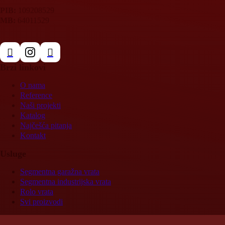
PIB:
109208529
MB:
64011529
Brzi linkovi
O nama
Reference
Naši projekti
Katalog
Najčešća pitanja
Kontakt
Usluge
Segmentna garažna vrata
Segmentna industrijska vrata
Rolo vrata
Svi proizvodi