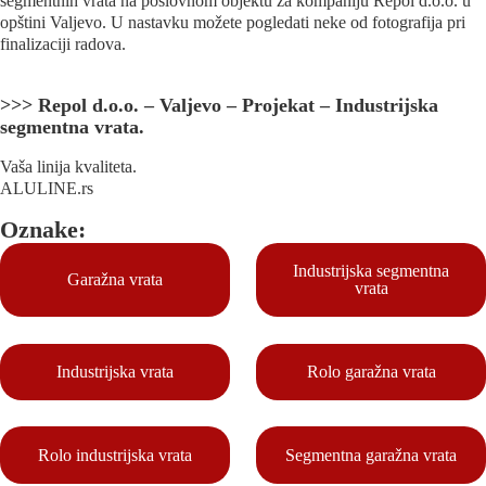
segmentnih vrata na poslovnom objektu za kompaniju Repol d.o.o. u
opštini Valjevo. U nastavku možete pogledati neke od fotografija pri
finalizaciji radova.
>>> Repol d.o.o. – Valjevo – Projekat – Industrijska
segmentna vrata.
Vaša linija kvaliteta.
ALULINE.rs
Oznake:
Industrijska segmentna
Garažna vrata
vrata
Industrijska vrata
Rolo garažna vrata
Rolo industrijska vrata
Segmentna garažna vrata