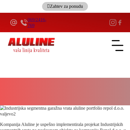
Zahtev za ponudu
069/2416-
769
ALULINE
Repol d.o.o. Valjevo – Projekat –
Industrijska segmentna vrata
5 minuta
Kompanija Aluline je uspešno implementirala projekat Industrijskih