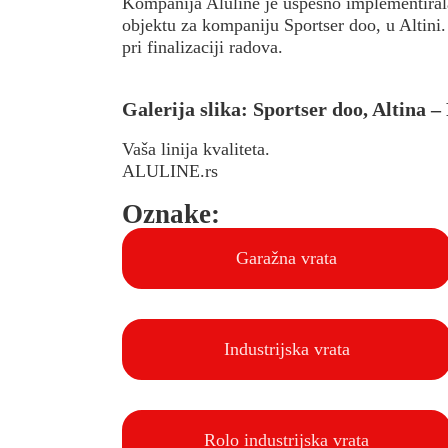
Kompanija Aluline je uspešno implementirala
objektu za kompaniju Sportser doo, u Altini
pri finalizaciji radova.
Galerija slika: Sportser doo, Altina 
Vaša linija kvaliteta.
ALULINE.rs
Oznake:
Garažna vrata
Industrijska vrata
Rolo industrijska vrata