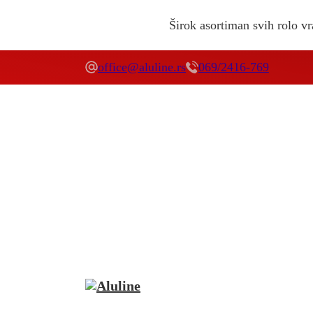
Širok asortiman svih rolo vra
office@aluline.rs
069/2416-769