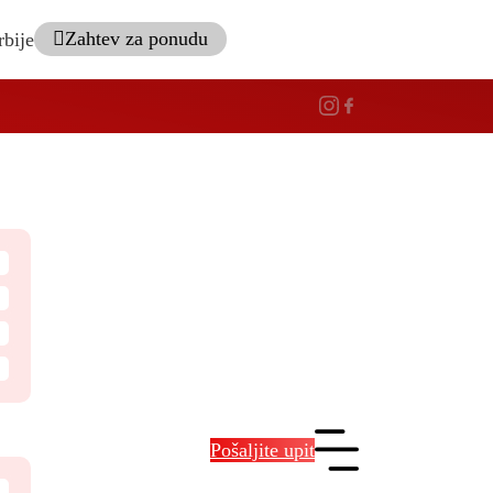
Zahtev za ponudu
rbije
Pošaljite upit