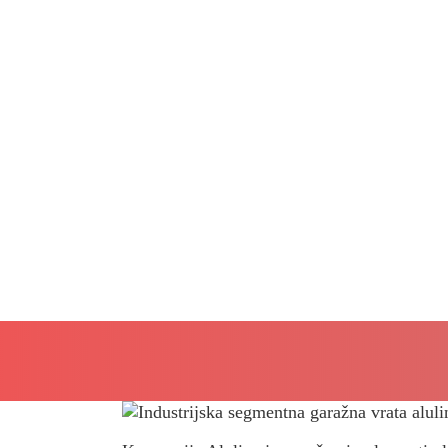
ALULINE
Sportser doo, Altina – 
4 minuta