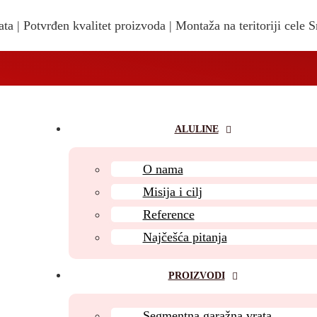
ta | Potvrđen kvalitet proizvoda | Montaža na teritoriji cele S
ALULINE
O nama
Misija i cilj
Reference
Najčešća pitanja
PROIZVODI
Segmentna garažna vrata