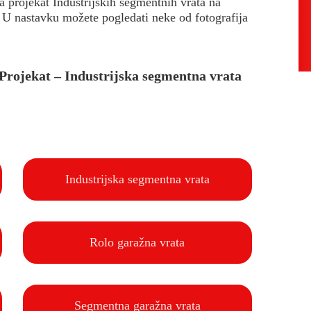
 projekat Industrijskih segmentnih vrata na
. U nastavku možete pogledati neke od fotografija
– Projekat – Industrijska segmentna vrata
Industrijska segmentna vrata
Rolo garažna vrata
Segmentna garažna vrata